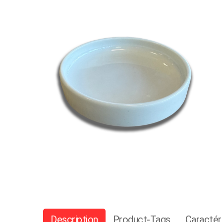
Description
Product-Tags
Caractér