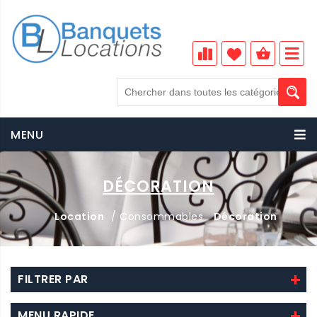
MENU
DÉCORATION
Location
/ Consommables
Décoration
FILTRER PAR
MENU RAPIDE