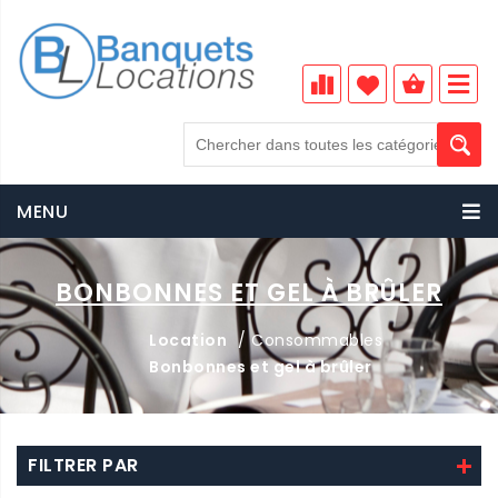
MENU
BONBONNES ET GEL À BRÛLER
Location
/ Consommables
Bonbonnes et gel à brûler
FILTRER PAR