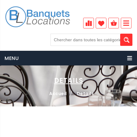
MENU
DETAILS
Accueil
/
Details