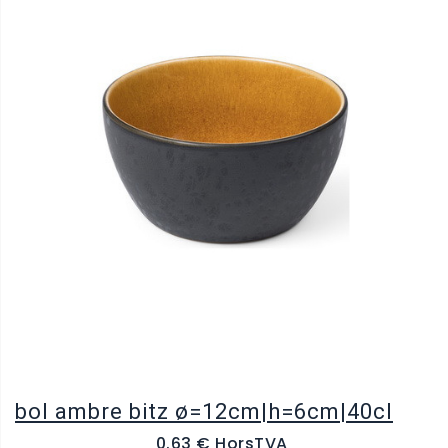
bol ambre bitz ø=12cm|h=6cm|40cl
0.63 € HorsTVA