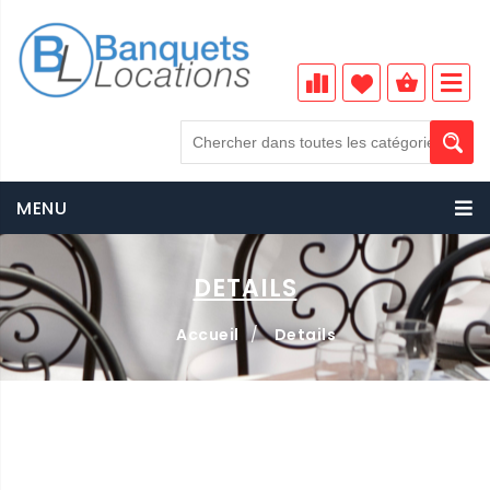
MENU
DETAILS
Accueil
/
Details