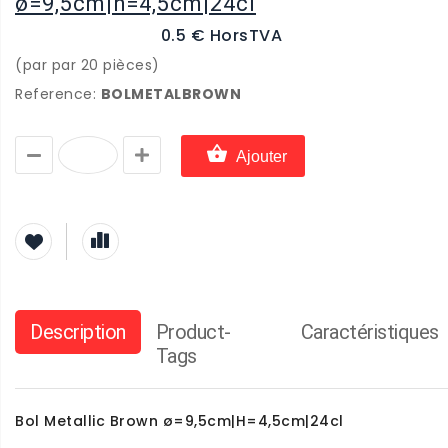
ø=9,5cm|h=4,5cm|24cl
0.5 € HorsTVA
(par par 20 pièces)
Reference:
BOLMETALBROWN
Ajouter
Description
Product-
Caractéristiques
Tags
Bol Metallic Brown ø=9,5cm|H=4,5cm|24cl